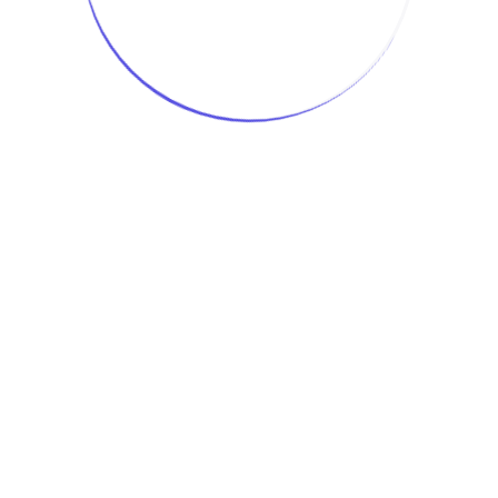
+88 01791 024 604
কুইক লিংক
কোর্স সমূহ
স্টুডেন্ট রিভিউ
লগইন করুন
কোম্পানি
আমাদের সম্পর্কে
প্রাইভেসি পলিসি
ব্যাবহারের শর্তাবলী